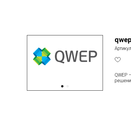
qwe
Артикул
QWEP —
решени